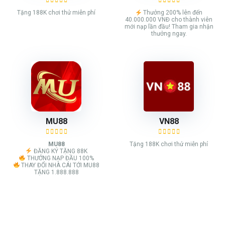
Tặng 188K chơi thử miễn phí
Thưởng 200% lên đến
40.000.000 VNĐ cho thành viên
mới nạp lần đầu! Tham gia nhận
thưởng ngay.
MU88
VN88
MU88
Tặng 188K chơi thử miễn phí
ĐĂNG KÝ TẶNG 88K
THƯỞNG NẠP ĐẦU 100%
THAY ĐỔI NHÀ CÁI TỚI MU88
TẶNG 1.888.888