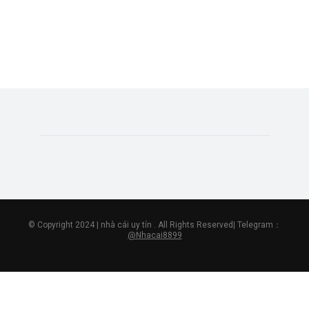
© Copyright 2024 | nhà cái uy tín . All Rights Reserved| Telegram：
@Nhacai8899