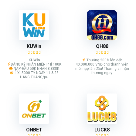
KUWin
QH88
KUWin
Thưởng 200% lên đến
ĐĂNG KÝ NHẬN MIỄN PHÍ 100K
40.000.000 VNĐ cho thành viên
NẠP ĐẦU 50K NHẬN 8.888K
mới nạp lần đầu! Tham gia nhận
LÌ XÌ 5000 TỶ NGÀY 11 & 28
thưởng ngay.
HÀNG THÁNG/p>
ONBET
LUCK8