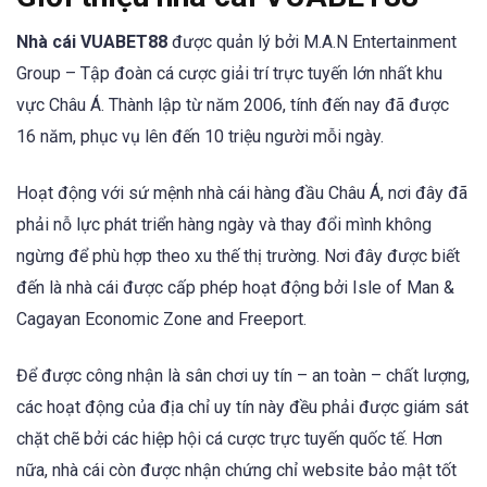
Nhà cái VUABET88
được quản lý bởi M.A.N Entertainment
Group – Tập đoàn cá cược giải trí trực tuyến lớn nhất khu
vực Châu Á. Thành lập từ năm 2006, tính đến nay đã được
16 năm, phục vụ lên đến 10 triệu người mỗi ngày.
Hoạt động với sứ mệnh nhà cái hàng đầu Châu Á, nơi đây đã
phải nỗ lực phát triển hàng ngày và thay đổi mình không
ngừng để phù hợp theo xu thế thị trường. Nơi đây được biết
đến là nhà cái được cấp phép hoạt động bởi Isle of Man &
Cagayan Economic Zone and Freeport.
Để được công nhận là sân chơi uy tín – an toàn – chất lượng,
các hoạt động của địa chỉ uy tín này đều phải được giám sát
chặt chẽ bởi các hiệp hội cá cược trực tuyến quốc tế. Hơn
nữa, nhà cái còn được nhận chứng chỉ website bảo mật tốt