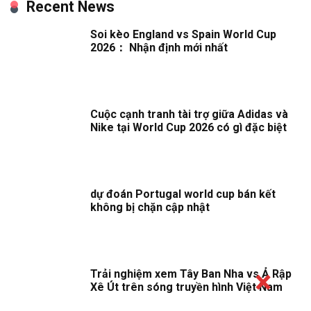
Recent News
Soi kèo England vs Spain World Cup
2026： Nhận định mới nhất
Cuộc cạnh tranh tài trợ giữa Adidas và
Nike tại World Cup 2026 có gì đặc biệt
dự đoán Portugal world cup bán kết
không bị chặn cập nhật
Trải nghiệm xem Tây Ban Nha vs Ả Rập
Xê Út trên sóng truyền hình Việt Nam