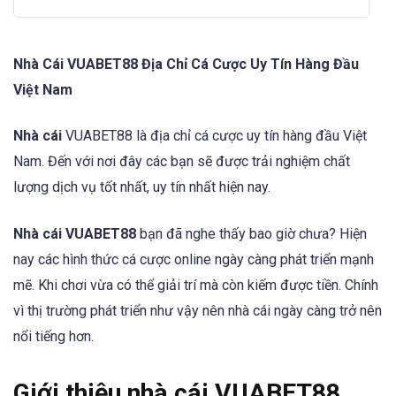
Nhà Cái VUABET88 Địa Chỉ Cá Cược Uy Tín Hàng Đầu
Việt Nam
Nhà cái
VUABET88 là địa chỉ cá cược uy tín hàng đầu Việt
Nam. Đến với nơi đây các bạn sẽ được trải nghiệm chất
lượng dịch vụ tốt nhất, uy tín nhất hiện nay.
Nhà cái VUABET88
bạn đã nghe thấy bao giờ chưa? Hiện
nay các hình thức cá cược online ngày càng phát triển mạnh
mẽ. Khi chơi vừa có thể giải trí mà còn kiếm được tiền. Chính
vì thị trường phát triển như vậy nên nhà cái ngày càng trở nên
nổi tiếng hơn.
Giới thiệu nhà cái VUABET88