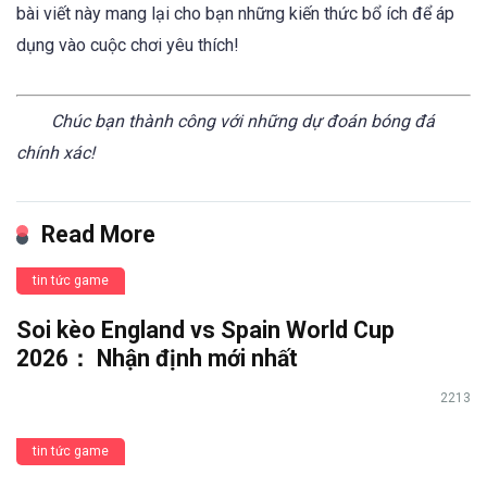
bài viết này mang lại cho bạn những kiến thức bổ ích để áp
dụng vào cuộc chơi yêu thích!
Chúc bạn thành công với những dự đoán bóng đá
chính xác!
Read More
tin tức game
Soi kèo England vs Spain World Cup
2026： Nhận định mới nhất
2213
tin tức game