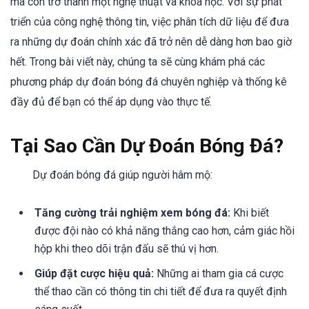
mà còn trở thành một nghệ thuật và khoa học. Với sự phát
triển của công nghệ thông tin, việc phân tích dữ liệu để đưa
ra những dự đoán chính xác đã trở nên dễ dàng hơn bao giờ
hết. Trong bài viết này, chúng ta sẽ cùng khám phá các
phương pháp dự đoán bóng đá chuyên nghiệp và thống kê
đầy đủ để bạn có thể áp dụng vào thực tế.
Tại Sao Cần Dự Đoán Bóng Đá?
Dự đoán bóng đá giúp người hâm mộ:
Tăng cường trải nghiệm xem bóng đá:
Khi biết
được đội nào có khả năng thắng cao hơn, cảm giác hồi
hộp khi theo dõi trận đấu sẽ thú vị hơn.
Giúp đặt cược hiệu quả:
Những ai tham gia cá cược
thể thao cần có thông tin chi tiết để đưa ra quyết định