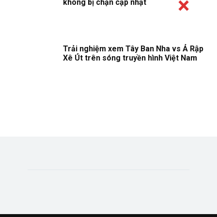
không bị chặn cập nhật
Trải nghiệm xem Tây Ban Nha vs Ả Rập
Xê Út trên sóng truyền hình Việt Nam