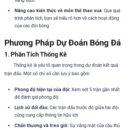
sáng suốt.
Nâng cao kiến thức về môn thể thao vua:
Qua quá
trình phân tích, bạn sẽ hiểu rõ hơn về cách hoạt động
của các đội bóng.
Phương Pháp Dự Đoán Bóng Đá
1. Phân Tích Thống Kê
Thống kê là yếu tố quan trọng trong dự đoán kết quả
trận đấu. Một số chỉ số cần lưu ý bao gồm:
Phong độ hiện tại của đội:
Xem xét 5 trận gần nhất
để đánh giá phong độ.
Lịch sử đối đầu:
Các trận đấu trước đó giữa hai đội
cũng cung cấp thông tin hữu ích.
Chấn thương và treo giò:
Sự vắng mặt của cầu thủ