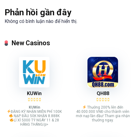
Phản hồi gần đây
Không có bình luận nào để hiển thị.
New Casinos
KUWin
QH88
KUWin
Thưởng 200% lên đến
ĐĂNG KÝ NHẬN MIỄN PHÍ 100K
40.000.000 VNĐ cho thành viên
NẠP ĐẦU 50K NHẬN 8.888K
mới nạp lần đầu! Tham gia nhận
LÌ XÌ 5000 TỶ NGÀY 11 & 28
thưởng ngay.
HÀNG THÁNG/p>