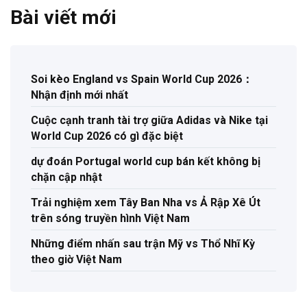
Bài viết mới
Soi kèo England vs Spain World Cup 2026：
Nhận định mới nhất
Cuộc cạnh tranh tài trợ giữa Adidas và Nike tại
World Cup 2026 có gì đặc biệt
dự đoán Portugal world cup bán kết không bị
chặn cập nhật
Trải nghiệm xem Tây Ban Nha vs Ả Rập Xê Út
trên sóng truyền hình Việt Nam
Những điểm nhấn sau trận Mỹ vs Thổ Nhĩ Kỳ
theo giờ Việt Nam