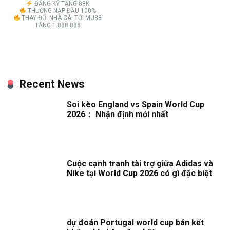
ĐĂNG KÝ TẶNG 88K
THƯỞNG NẠP ĐẦU 100%
THAY ĐỔI NHÀ CÁI TỚI MU88
TẶNG 1.888.888
Recent News
Soi kèo England vs Spain World Cup
2026： Nhận định mới nhất
Cuộc cạnh tranh tài trợ giữa Adidas và
Nike tại World Cup 2026 có gì đặc biệt
dự đoán Portugal world cup bán kết