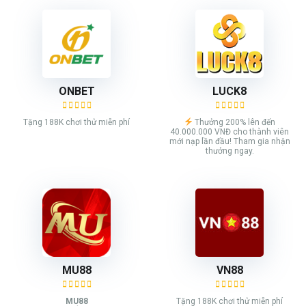
ONBET
LUCK8
Tặng 188K chơi thử miễn phí
Thưởng 200% lên đến
40.000.000 VNĐ cho thành viên
mới nạp lần đầu! Tham gia nhận
thưởng ngay.
MU88
VN88
MU88
Tặng 188K chơi thử miễn phí